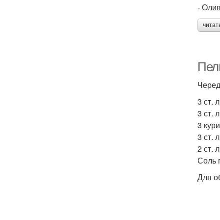
- Олив
читат
Пел
Черед
3 ст. 
3 ст. 
3 кур
3 ст. 
2 ст. 
Соль 
Для об