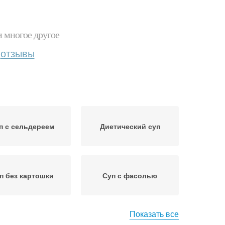
и многое другое
отзывы
п с сельдереем
Диетический суп
п без картошки
Суп с фасолью
Показать все
Домашний суп
Суп из шампиньонов