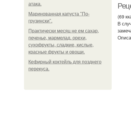
атака.
Реце
Маринованная капуста "По-
(69 кк
грузински".
В слу
замеч
Практически месяц не ем сахар,
Описа
печенье, мармелад, орехи,
сухофрукты, сладкие, кислые,
красные фрукты и овощи.
Кефирный коктейль для позднего
перекуса.