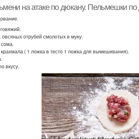
ьмени на атаке по дюкану. Пельмешки по 
ование.
говяжий.
л. овсяных отрубей смолотых в муку.
л сома.
 л крахмала ( 1 ложка в тесто 1 ложка для вымешивания).
.
по вкусу.