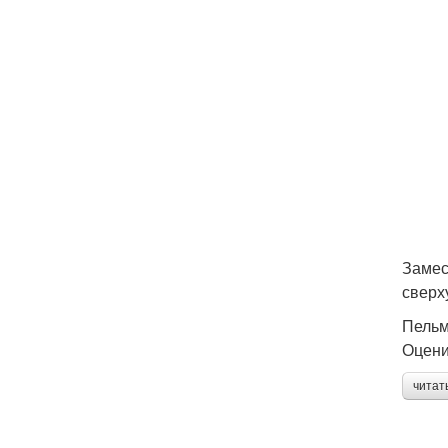
Замес
сверх
Пельм
Оцени
читат