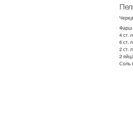
Пел
Черед
Фарш 
4 ст. 
6 ст. 
2 ст.
2 яйца
Соль 