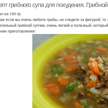
пт грибного супа для похудения. Грибной
ал на 100 гр.
чае если вы очень любите грибы, но следите за фигурой, то
Суп с вешенками
ательный грибной супчик, очень легкий и полезный, которы
ние приготовления: