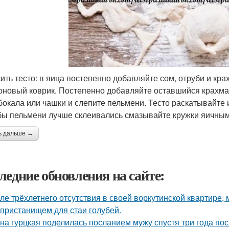
ить тесто: в яица постепенно добавляйте сом, отруби и к
оновый коврик. Постепенно добавляйте оставшийся крахма
бокала или чашки и слепите пельмени. Тесто раскатывайт
 бы пельмени лучше склеивались смазывайте кружки яичным
ь дальше →
ледние обновления на сайте:
ле трёхлетнего отсутствия в своей воркутинской квартире,
 пристанищем для стаи голубей.
на гурцкая поделилась посланием мужу спустя три года пос