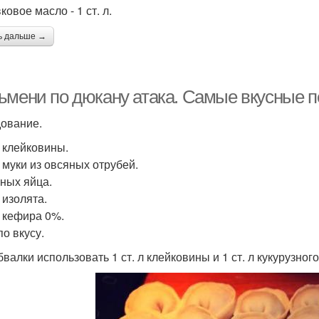
ковое масло - 1 ст. л.
ь дальше →
ьмени по дюкану атака. Самые вкусные п
ование.
л клейковины.
л муки из овсяных отрубей.
иных яйца.
л изолята.
л кефира 0%.
по вкусу.
валки использовать 1 ст. л клейковины и 1 ст. л кукурузног