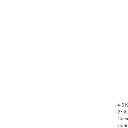
- 4-5 
- 2 яй
- Свеж
- Соль