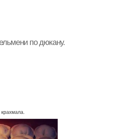
ельмени по дюкану.
о крахмала.