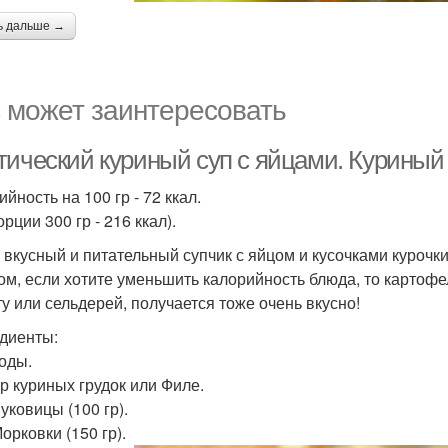
ь дальше →
 может заинтересовать
тический куриный суп с яйцами. Куриный 
йность на 100 гр - 72 ккал.
орции 300 гр - 216 ккал).
 вкусный и питательный супчик с яйцом и кусочками курочки
ом, если хотите уменьшить калорийность блюда, то картофе
ту или сельдерей, получается тоже очень вкусно!
диенты:
воды.
гр куриных грудок или Филе.
Луковицы (100 гр).
Морковки (150 гр).