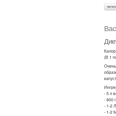
читат
Вас
Дие
Калори
(В 1 п
Очень
образ
капус
Ингре
- 5 л 
- 800 
- 1-2 
- 1-2 