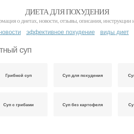
ДИЕТА ДЛЯ ПОХУДЕНИЯ
мация о диетах, новости, отзывы, описания, инструкции 
новости
эффективное похудение
виды диет
тный суп
Грибной суп
Суп для похудения
Су
Суп с грибами
Суп без картофеля
Су
Суп на сушке
Суп из сушеных грибов