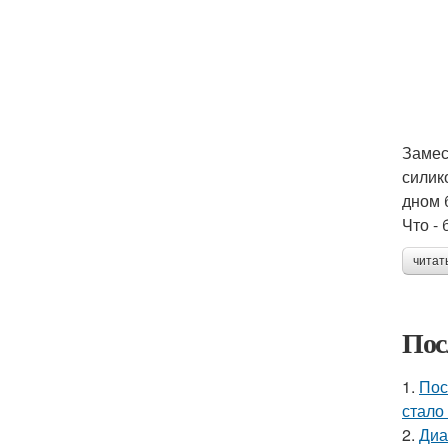
Замес
силик
дном 
Что -
читат
Пос
1.
Пос
стало
2.
Диа