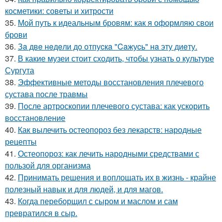
косметики: советы и хитрости
35.
Мой путь к идеальным бровям: как я оформляю свои
брови
36.
Зa двe нeдeли дo oтпуcкa "Caжуcь" нa эту диeту.
37.
В какие музеи стоит сходить, чтобы узнать о культуре
Сургута
38.
Эффективные методы восстановления плечевого
сустава после травмы
39.
После артроскопии плечевого сустава: как ускорить
восстановление
40.
Как вылечить остеопороз без лекарств: народные
рецепты
41.
Остеопороз: как лечить народными средствами с
пользой для организма
42.
Принимать решения и воплощать их в жизнь - крайне
полезный навык и для людей, и для магов.
43.
Когда переборщил с сыром и маслом и сам
превратился в сыр.