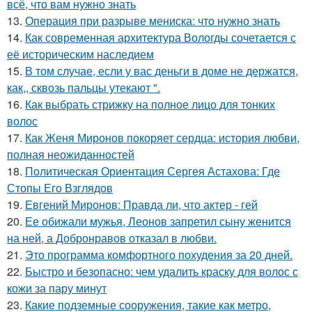
всё, что вам нужно знать
13.
Операция при разрыве мениска: что нужно знать
14.
Как современная архитектура Вологды сочетается с
её историческим наследием
15.
В том случае, если у вас деньги в доме не держатся,
как,, сквозь пальцы утекают ".
16.
Как выбрать стрижку на полное лицо для тонких
волос
17.
Как Женя Миронов покоряет сердца: история любви,
полная неожиданностей
18.
Политическая Ориентация Сергея Астахова: Где
Стопы Его Взглядов
19.
Евгений Миронов: Правда ли, что актер - гей
20.
Ее обижали мужья, Леонов запретил сыну женится
на ней, а Добронравов отказал в любви.
21.
Это программа комфортного похудения за 20 дней.
22.
Быстро и безопасно: чем удалить краску для волос с
кожи за пару минут
23.
Какие подземные сооружения, такие как метро,