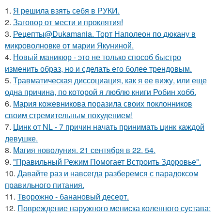
1.
Я решила взять себя в РУКИ.
2.
Заговор от мести и проклятия!
3.
Рецепты@Dukamania. Торт Наполеон по дюкану в
микроволновке от марии Якуниной.
4.
Новый маникюр - это не только способ быстро
изменить образ, но и сделать его более трендовым.
5.
Травматическая диссоциация, как я ее вижу, или еще
одна причина, по которой я люблю книги Робин хобб.
6.
Мария кожевникова поразила своих поклонников
своим стремительным похудением!
7.
Цинк от NL - 7 причин начать принимать цинк каждой
девушке.
8.
Магия новолуния. 21 сентября в 22. 54.
9.
"Правильный Режим Помогает Встроить Здоровье".
10.
Давайте раз и навсегда разберемся с парадоксом
правильного питания.
11.
Творожно - банановый десерт.
12.
Повреждение наружного мениска коленного сустава: