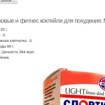
ь дальше →
овые и фитнес коктейли для похудения. М
25 г.
- 0.
жная клетчатка - 0.
оды 66 г.
. Ценность 364 ккал.
бнее.