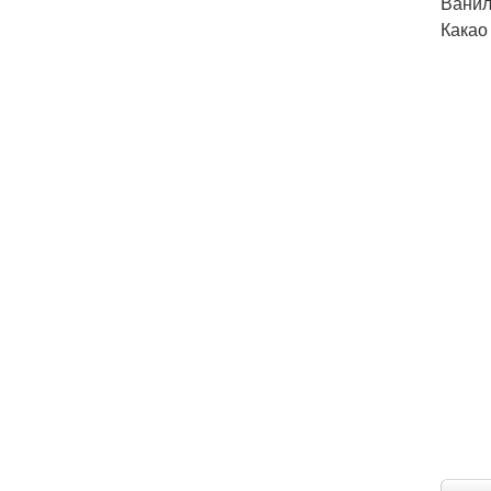
Ванил
Какао 