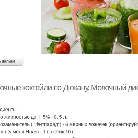
ь дальше →
очные коктейли по Дюкану. Молочный дие
.
диенты.
 жирностью до 1, 5% - 0, 5 л.
озаменитель ( "Фитпарад") - 6 мерных ложечек (ориентируйт
н (у меня Haas) - 1 пакетик 10 г.