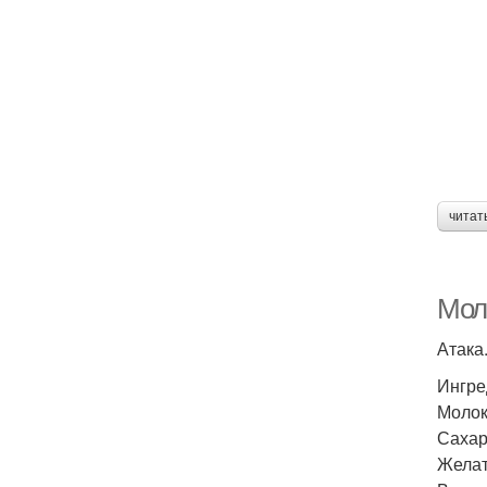
читат
Мол
Атака
Ингре
Молоко
Сахар
Желати