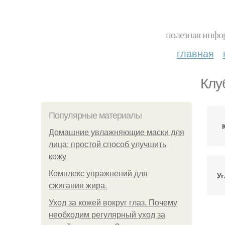
полезная инфор
главная
Клу
Популярные материалы
Домашние увлажняющие маски для
лица: простой способ улучшить
кожу
Комплекс упражнений для
Уг
сжигания жира.
Уход за кожей вокруг глаз. Почему
необходим регулярный уход за
М