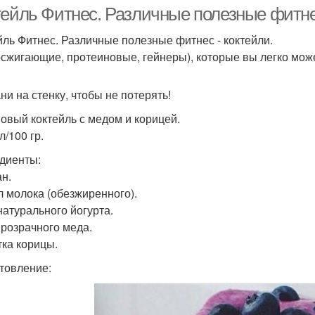
сладкоежек
тейль Фитнес. Различные полезные фитнес
йль Фитнес. Различные полезные фитнес - коктейли.
сжигающие, протеиновые, гейнеры), которые вы легко може
октейль с пользой
ни на стенку, чтобы не потерять!
овый коктейль с медом и корицей.
л/100 гр.
диенты:
ан.
л молока (обезжиренного).
натурального йогурта.
 прозрачного меда.
ка корицы.
товление: