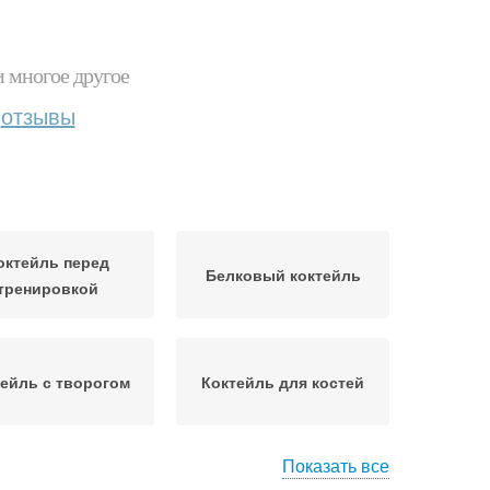
и многое другое
отзывы
октейль перед
Белковый коктейль
тренировкой
ейль с творогом
Коктейль для костей
Показать все
Коктейли для
леный коктейль