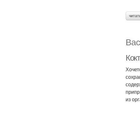
читат
Вас
Кок
Хочет
сохра
содер
припр
из ор