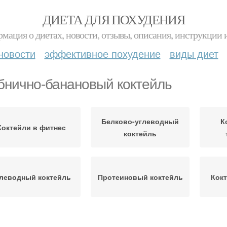
ДИЕТА ДЛЯ ПОХУДЕНИЯ
мация о диетах, новости, отзывы, описания, инструкции 
новости
эффективное похудение
виды диет
бнично-банановый коктейль
Белково-углеводный
К
Коктейли в фитнес
коктейль
леводный коктейль
Протеиновый коктейль
Кокт
Коктейль для
олочный коктейль
Зе