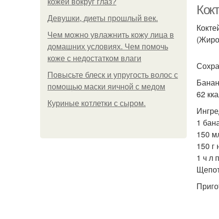
кожей вокруг глаз?
Кок
Девушки, диеты прошлый век.
Кокте
Чем можно увлажнить кожу лица в
(Жиро
домашних условиях. Чем помочь
К
коже с недостатком влаги
Сохра
Повысьте блеск и упругость волос с
Банан
помощью маски яичной с медом
62 кка
Куриные котлетки с сыром.
Ингре
1 бан
150 м
150 г 
1 ч л
Щепот
Приго