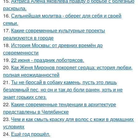
15.
Актриса Алена яковлева правду о борьбе с болезнью
раскрыла.
16.
Сильнейшая молитва - оберег для себя и своей
семьи.
17.
Какие современные культурные проекты
реализуются в городе
18.
История Москвы: от древних времён до
современности
19.
22 июня - праздник лоботрясов.
20.
Как Женя Миронов покоряет сердца: история любви,
полная неожиданностей
21.
Ты не бросай в собаку камень, пусть это лишь
бездомный пес, но он и так до боли ранен, хоть и не
знает горьких слез.
22.
Какие современные тенденции в архитектуре
представлены в Челябинске
23.
Чем и как смыть краску для волос с кожи в домашних
условиях
24.
Ещё год прошёл.