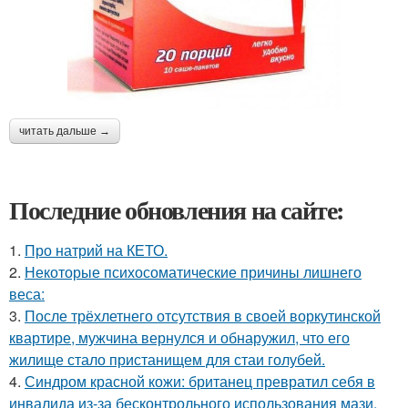
читать дальше →
Последние обновления на сайте:
1.
Про натрий на КЕТО.
2.
Некоторые психосоматические причины лишнего
веса:
3.
После трёхлетнего отсутствия в своей воркутинской
квартире, мужчина вернулся и обнаружил, что его
жилище стало пристанищем для стаи голубей.
4.
Синдром красной кожи: британец превратил себя в
инвалида из-за бесконтрольного использования мази.