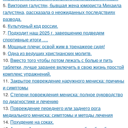
5.
Виктория галустян, бывшая жена юмориста Михаила
галустяна, рассказала о неожиданных последствиях
развода.
6.
Культурный код россии.
7.
Подходит наш 2025 г. завершению подведем
спортивные итоги ….
8.
Мощные плечи: освой жим в тренажере сидя!
9.
Одна из ведущих христианских молитв.
10.
Вместо того чтобы потом лежать с болью и пить
таблетки, лучше заранее включить в свою жизнь простой
комплекс упражнений.
11.
Закрытое повреждение наружного мениска: причины
и симптомы
12.
Степени повреждения мениска: полное руководство
по диагностике и лечению
13.
Повреждение переднего или заднего рога
медиального мениска: симптомы и методы лечения
14.
Похудение на соках.