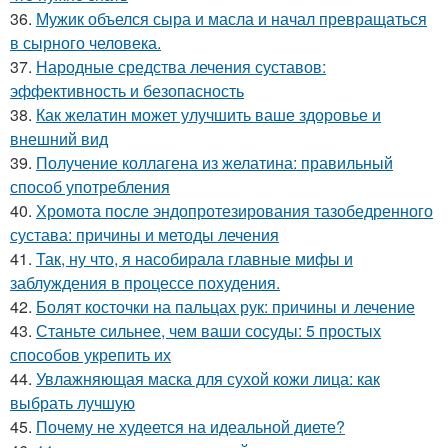
36.
Мужик объелся сыра и масла и начал превращаться
в сырного человека.
37.
Народные средства лечения суставов:
эффективность и безопасность
38.
Как желатин может улучшить ваше здоровье и
внешний вид
39.
Получение коллагена из желатина: правильный
способ употребления
40.
Хромота после эндопротезирования тазобедренного
сустава: причины и методы лечения
41.
Так, ну что, я насобирала главные мифы и
заблуждения в процессе похудения.
42.
Болят косточки на пальцах рук: причины и лечение
43.
Станьте сильнее, чем ваши сосуды: 5 простых
способов укрепить их
44.
Увлажняющая маска для сухой кожи лица: как
выбрать лучшую
45.
Почему не худеется на идеальной диете?