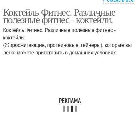
Коктейль Фитнес. Различные
Клубнично-банановый
Протеиновый коктейль
полезные фитнес - коктейли.
коктейль
Коктейль Фитнес. Различные полезные фитнес -
коктейли.
(Жиросжигающие, протеиновые, гейнеры), которые вы
Коктейль с творогом
Коктейль для костей
легко можете приготовить в домашних условиях.
Коктейль для
Молочный коктейль
сладкоежек
Коктейли для
Зеленый коктейль
похудения