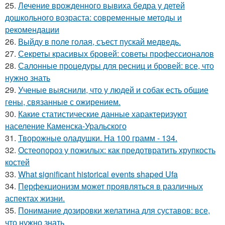
25.
Лечение врожденного вывиха бедра у детей
дошкольного возраста: современные методы и
рекомендации
26.
Выйду в поле голая, съест пускай медведь.
27.
Секреты красивых бровей: советы профессионалов
28.
Салонные процедуры для ресниц и бровей: все, что
нужно знать
29.
Ученые выяснили, что у людей и собак есть общие
гены, связанные с ожирением.
30.
Какие статистические данные характеризуют
население Каменска-Уральского
31.
Творожные оладушки. На 100 грамм - 134.
32.
Остеопороз у пожилых: как предотвратить хрупкость
костей
33.
What significant historical events shaped Ufa
34.
Перфекционизм может проявляться в различных
аспектах жизни.
35.
Понимание дозировки желатина для суставов: все,
что нужно знать