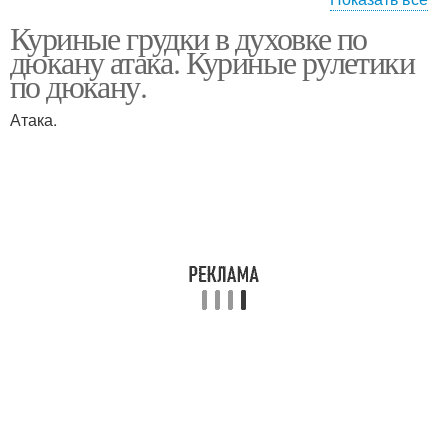
Куриные грудки в духовке по
Сердечки по дюкану
Блюда из курицы
дюкану атака. Куриные рулетики
по дюкану.
Атака.
Наггетсы по дюкану
Омлеты по дюкану
Омлет по дюкану
Омлет с курицей
Палочки по дюкану
Запеканка по дюкану