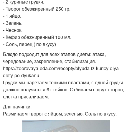
- 2 куриные грудки.
Завтрак по дюкану
- Творог обезжиренный 250 гр.
- 1 яйцо.
- Зелень.
- Чеснок.
- Кефир обезжиренный 100 мл.
- Соль, перец ( по вкусу)
Блюдо подходит для всех этапов диеты: атака,
чередование, закрепление, стабилизация.
https://zdorovaya-eda.com/recepty/blyuda-iz-kuricy-dlya-
diety-po-dyukanu
Грудки мы нарезаем тонкими пластами, с одной грудки
должно получиться 6 стейков. Отбиваем с двух сторон,
слегка присаливаем.
Для начинки:
Разминаем творог с яйцом, зеленью. Соль по вкусу.