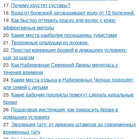
17.
Почему хрустят суставы?
18.
Вода от болезней заговаривают воду от 12 болезней.
19.
Как быстро оттереть краску для волос с кожи:
эффективные методы
20.
Какие места наиболее посещаемы туристами
21.
Творожные оладушки из духовки.
22.
Простая коррекция бровей в домашних условиях:
шаг за шагом
23.
Как Набережная Северной Двины менялась с
течения времени
24.
Какие места отдыха в Набережных Челнах подходят
для семей с детьми
25.
Какие рабочие продукты помогут сделать идеальные
брови
26.
Пошаговая инструкция: как покрасить брови в
домашних условиях
27.
Эволюция тату: от древних штампов до современных
временных тату