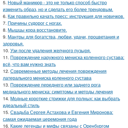
5.
Новый маникюр - это не только способ быстро
изменить образ, но и сделать его более трендовым.
6.
Как правильно качать пресс: инструкция для новичков.
7.
Причины судорог с ногах.
8.
Мышцы кора восстановите.
9.
Мантры для богатства, любви, удачи, процветания и
здоровья.
10.
Узи после удаления желчного пузыря.
11.
Повреждение наружного мениска коленного сустава:
всё, что вам нужно знать
12.
Современные методы лечения повреждения
латерального мениска коленного сустава
13.
Повреждение переднего или заднего рога
медиального мениска: симптомы и методы лечения
14.
Модные короткие стрижки для полных: как выбрать
идеальный стиль
15.
Свадьба Сергея Астахова и Евгения Миронова:
самая ожидаемая церемония года
16.
Какие легенды и мифы связаны с Оренбургом