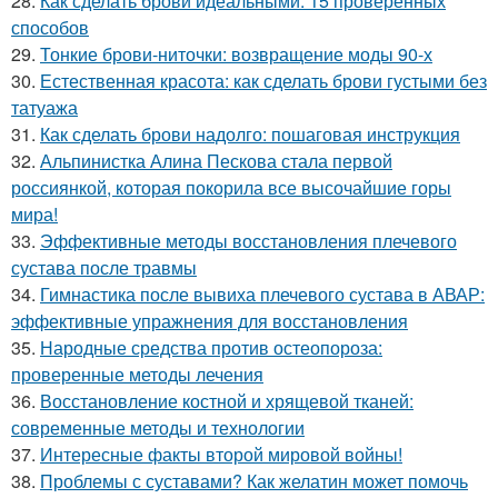
28.
Как сделать брови идеальными: 15 проверенных
способов
29.
Тонкие брови-ниточки: возвращение моды 90-х
30.
Естественная красота: как сделать брови густыми без
татуажа
31.
Как сделать брови надолго: пошаговая инструкция
32.
Альпинистка Алина Пескова стала первой
россиянкой, которая покорила все высочайшие горы
мира!
33.
Эффективные методы восстановления плечевого
сустава после травмы
34.
Гимнастика после вывиха плечевого сустава в АВАР:
эффективные упражнения для восстановления
35.
Народные средства против остеопороза:
проверенные методы лечения
36.
Восстановление костной и хрящевой тканей:
современные методы и технологии
37.
Интересные факты второй мировой войны!
38.
Проблемы с суставами? Как желатин может помочь