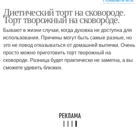
Диетический торт на сковороде.
Торт с творожной
Муссовый торт
Торт творожный на сковороде.
начинкой
Бывают в жизни случаи, когда духовка не доступна для
использования. Причины могут быть самые разные, но
это не повод отказываться от домашней выпечки. Очень
Шоколадный торт
просто можно приготовить торт творожный на
сковороде. Разница будет практически не заметна, а вы
сможете удивить близких.