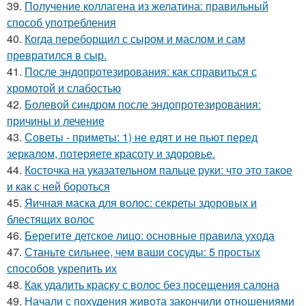
39.
Получение коллагена из желатина: правильный
способ употребления
40.
Когда переборщил с сыром и маслом и сам
превратился в сыр.
41.
После эндопротезирования: как справиться с
хромотой и слабостью
42.
Болевой синдром после эндопротезирования:
причины и лечение
43.
Советы - приметы: 1) не едят и не пьют перед
зеркалом, потеряете красоту и здоровье.
44.
Косточка на указательном пальце руки: что это такое
и как с ней бороться
45.
Яичная маска для волос: секреты здоровых и
блестящих волос
46.
Берегите детское лицо: основные правила ухода
47.
Станьте сильнее, чем ваши сосуды: 5 простых
способов укрепить их
48.
Как удалить краску с волос без посещения салона
49.
Начали с похудения живота закончили отношениями