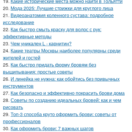
19.
Какие исторические места можно найти в Тольятти
20.
Мода 2025: Лучшие стрижки для круглого лица
21.
Видеоанатомия коленного сустава: подробное
исследование
22.
Как быстро смыть краску для волос с рук:
эффективные методы
23.
Чем уникален L - карнитин?
24.
Какие театры Москвы наиболее популярны среди
жителей и гостей
25.
Как быстро придать форму бровям без
выщипывания: простые советы
26.
И линейка не нужна: как обойтись без привычных
инструментов
27.
Как безопасно и эффективно покрасить брови дома
28.
Советы по созданию идеальных бровей: как и чем
рисовать
29.
Топ-3 способа круто оформить брови: советы от
профессионалов
30.
Как оформить брови: 7 важных шагов