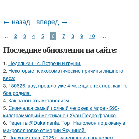
← назад
вперед →
…
2
3
4
5
6
7
8
9
10
…
Последние обновления на сайте:
1.
Неделькин - с. Встречи и груши.
2.
Некоторые психосоматические причины лишнего
веса:
3.
180626: вау, прошло уже 4 месяца с тех пор, как Чо
боа родила.
4.
Как разогнать метаболизм.
5.
Скончался самый полный человек в мире - 595-
килограммовый мексиканец Хуан Педро франко.
6.
Рецепты@Dukamania. Торт Наполеон по дюкану в
микроволновке от марии Якуниной.
7.
Подходит наш 2025 г. завершению подведем