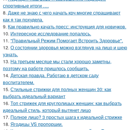
спортивные итоги ….
8.
Даже не знаю с чего начать крч многие спрашивают
как я так похудела.
9.
Как правильно качать пресс: инструкция для новичков.
10.
Интересное исследование попалось.
11.
"Правильный Режим Помогает Встроить Здоровье".
12.
О состоянии здоровья можно взглянув на лицо и шею
узнать.
13.
На третьем месяце мы стали хорошо заметны,
поэтому на работе пришлось сообщить.
14.
Детская правда. Работаю в детском саду
воспитателем.
15.
Стильные стрижки для полных женщин 30: как
выбрать идеальный вариант
16.
Топ стрижек для круглолицых женщин: как выбрать
идеальный стиль, который вытянет лицо
17.
Полное лицо? 3 простых шага к идеальной стрижке
18.
Ягодицы VS пропорции.