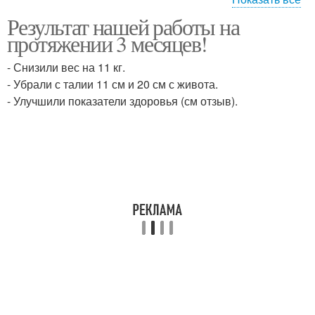
Результат нашей работы на
правильная диета
диета для мужчин
протяжении 3 месяцев!
- Снизили вес на 11 кг.
- Убрали с талии 11 см и 20 см с живота.
- Улучшили показатели здоровья (см отзыв).