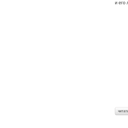
и его
читат