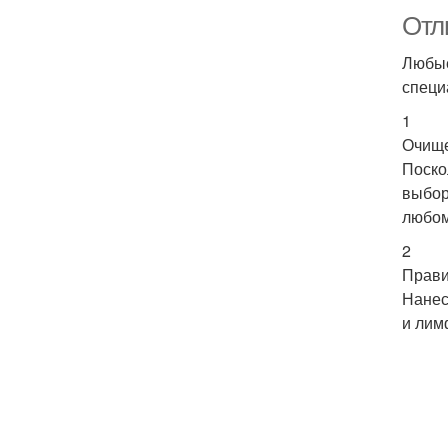
Отл
Любые
специ
1
Очищ
Поско
выбор
любом
2
Прави
Нанес
и лим