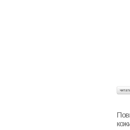
читат
Пов
кож