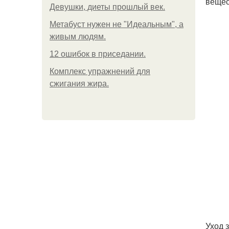
вещес
Девушки, диеты прошлый век.
Метабуст нужен не "Идеальным", а
живым людям.
12 ошибок в приседании.
Комплекс упражнений для
сжигания жира.
Уход 