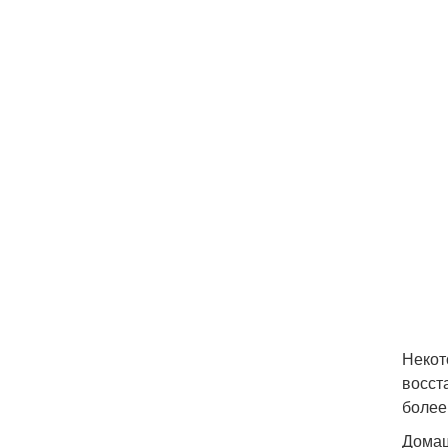
Некот
восст
более
Домаш