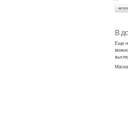
читат
В д
Еще н
можно
выгля
Маска