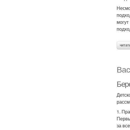
Несмо
подхо
могут
подхо
читат
Вас
Бер
Детск
рассм
1. Пр
Первы
за вс