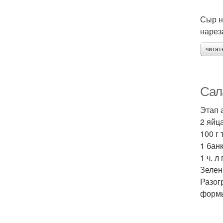
Сыр н
нарез
читат
Сала
Этап 
2 яйца
100 г
1 бан
1 ч. л
Зелен
Разог
формы