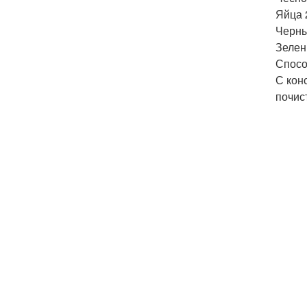
Яйца 
Черны
Зелень
Спосо
С кон
почис