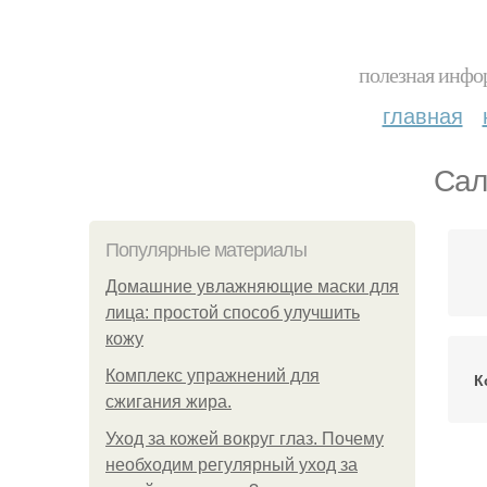
полезная инфор
главная
Сал
Популярные материалы
Домашние увлажняющие маски для
лица: простой способ улучшить
кожу
Комплекс упражнений для
К
сжигания жира.
Уход за кожей вокруг глаз. Почему
необходим регулярный уход за