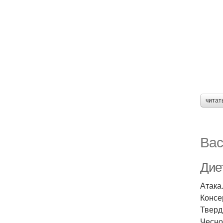
читат
Вас
Дие
Атака
Консе
Тверд
Чеснок