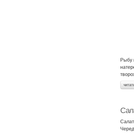
Рыбу 
натер
творо
читат
Сала
Салат
Черед