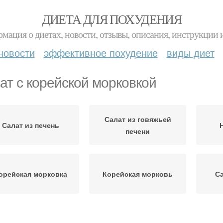
ДИЕТА ДЛЯ ПОХУДЕНИЯ
мация о диетах, новости, отзывы, описания, инструкции 
новости
эффективное похудение
виды диет
ат с корейской морковкой
Салат из говяжьей
Салат из печень
печени
орейская морковка
Корейская морковь
Са
Са
Салат из печенки
Салат с печенкой