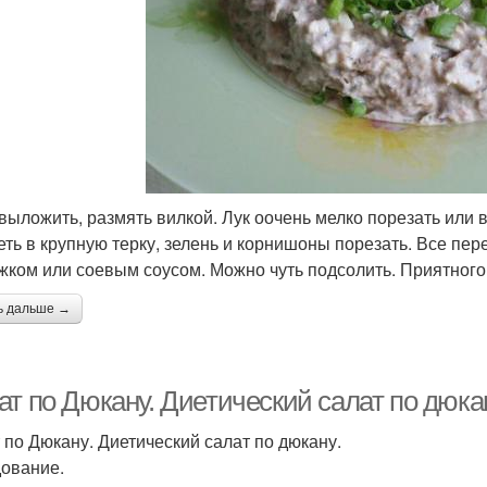
выложить, размять вилкой. Лук оочень мелко порезать или 
еть в крупную терку, зелень и корнишоны порезать. Все п
жком или соевым соусом. Можно чуть подсолить. Приятного 
ь дальше →
т по Дюкану. Диетический салат по дюка
 по Дюкану. Диетический салат по дюкану.
ование.