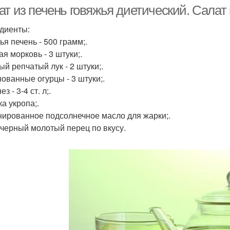
т из печень говяжья диетический. Салат 
диенты:
ья печень - 500 грамм;.
Салат со свиной
ат из свиной печени
Са
я морковь - 3 штуки;.
печенью
ый репчатый лук - 2 штуки;.
ованные огурцы - 3 штуки;.
з - 3-4 ст. л;.
Салат с крекерами
Взгляд на салат
а укропа;.
ко
ированное подсолнечное масло для жарки;.
 черный молотый перец по вкусу.