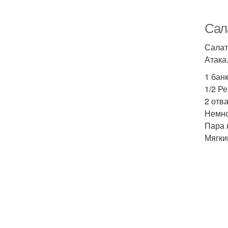
Сал
Салат
Атака
1 бан
1/2 Ре
2 отв
Немно
Пара 
Мягки