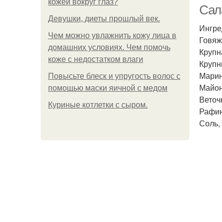
кожей вокруг глаз?
Сала
Девушки, диеты прошлый век.
Ингре
Чем можно увлажнить кожу лица в
Говяж
домашних условиях. Чем помочь
Сал
Крупна
коже с недостатком влаги
Крупн
Марин
Повысьте блеск и упругость волос с
Майоне
помощью маски яичной с медом
Веточк
Куриные котлетки с сыром.
Рафин
Соль,