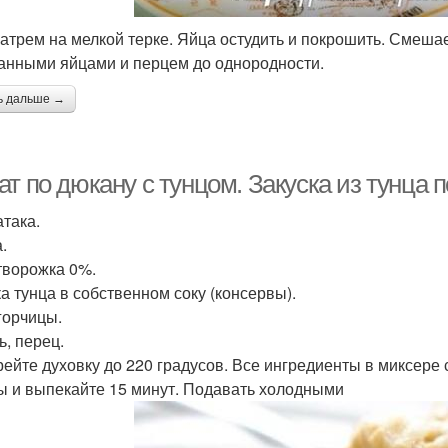
атрем на мелкой терке. Яйца остудить и покрошить. Смеша
анными яйцами и перцем до однородности.
ь дальше →
т по дюкану с тунцом. Закуска из тунца п
атака.
.
 творожка 0%.
ка тунца в собственном соку (консервы).
 горчицы.
ь, перец.
рейте духовку до 220 градусов. Все ингредиенты в миксер
 и выпекайте 15 минут. Подавать холодными