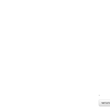
.
читат