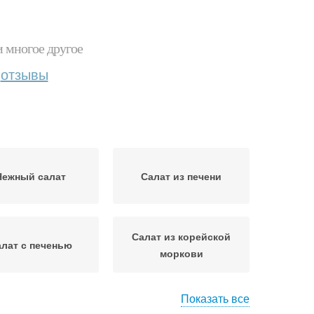
и многое другое
отзывы
Нежный салат
Салат из печени
Салат из корейской
лат с печенью
моркови
Показать все
лат с говяжьей
Праздничный салат