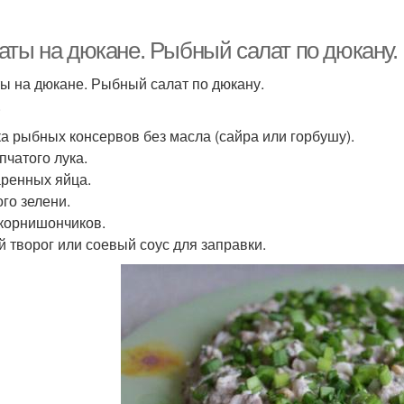
аты на дюкане. Рыбный салат по дюкану.
ы на дюкане. Рыбный салат по дюкану.
.
ка рыбных консервов без масла (сайра или горбушу).
пчатого лука.
аренных яйца.
го зелени.
корнишончиков.
й творог или соевый соус для заправки.