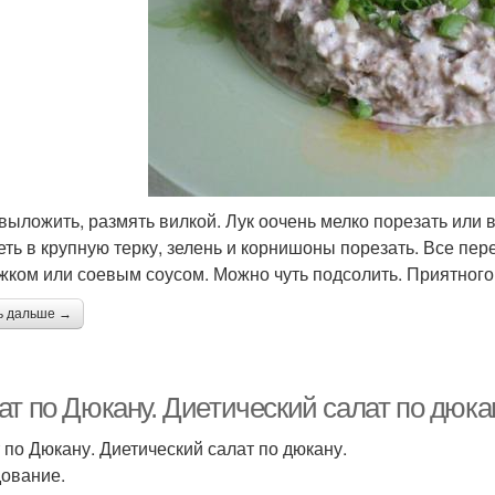
выложить, размять вилкой. Лук оочень мелко порезать или 
еть в крупную терку, зелень и корнишоны порезать. Все п
жком или соевым соусом. Можно чуть подсолить. Приятного 
ь дальше →
т по Дюкану. Диетический салат по дюка
 по Дюкану. Диетический салат по дюкану.
ование.