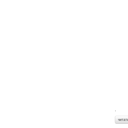
.
читат