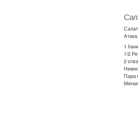
Сал
Салат
Атака
1 бан
1/2 Ре
2 отв
Немно
Пара 
Мягки