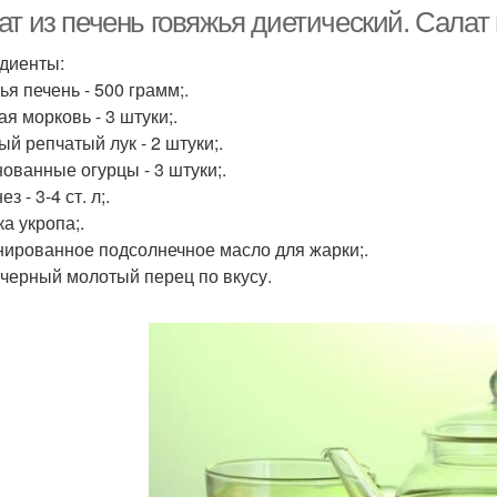
печенью
т из печень говяжья диетический. Салат 
диенты:
ья печень - 500 грамм;.
Салат со свиной
Салат из печенья
я морковь - 3 штуки;.
печенью
ый репчатый лук - 2 штуки;.
ованные огурцы - 3 штуки;.
з - 3-4 ст. л;.
Салат с
рекер с консервой
а укропа;.
консервированной
ированное подсолнечное масло для жарки;.
сайрой
 черный молотый перец по вкусу.