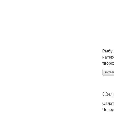
Рыбу 
натер
творо
читат
Сала
Салат
Черед