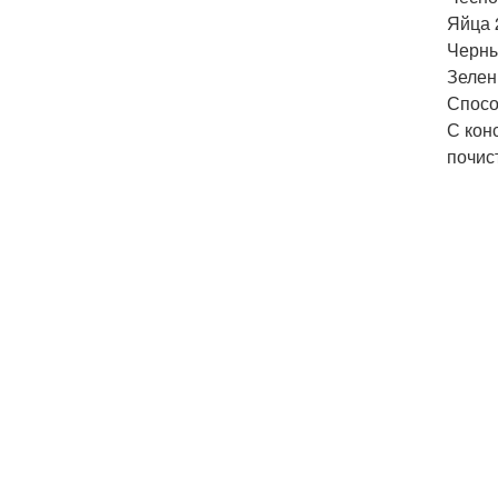
Яйца 
Черны
Зелень
Спосо
С кон
почис