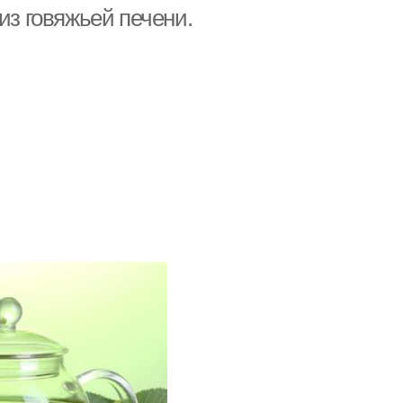
из говяжьей печени.
Рыбный салат
Взгляд на салат