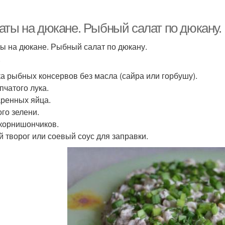
аты на дюкане. Рыбный салат по дюкану.
ы на дюкане. Рыбный салат по дюкану.
.
ка рыбных консервов без масла (сайра или горбушу).
пчатого лука.
аренных яйца.
го зелени.
корнишончиков.
й творог или соевый соус для заправки.