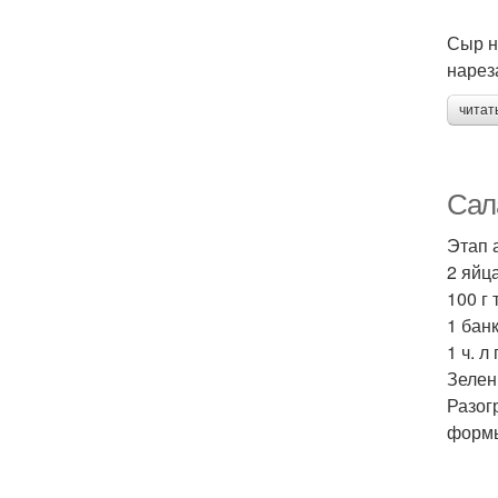
Сыр н
нарез
читат
Сала
Этап 
2 яйца
100 г
1 бан
1 ч. л
Зелен
Разог
формы