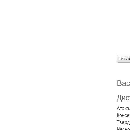
читат
Вас
Дие
Атака
Консе
Тверд
Чеснок