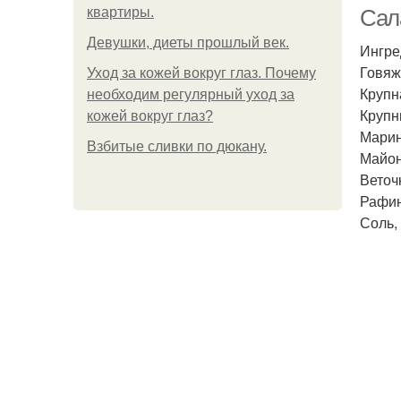
квартиры.
Сала
Девушки, диеты прошлый век.
Ингре
Говяж
Уход за кожей вокруг глаз. Почему
Крупна
необходим регулярный уход за
Крупн
кожей вокруг глаз?
Марин
Взбитые сливки по дюкану.
Майоне
К
Веточк
Рафин
Соль,