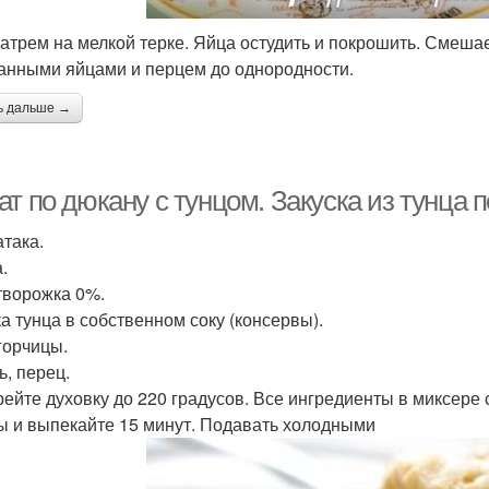
атрем на мелкой терке. Яйца остудить и покрошить. Смеша
анными яйцами и перцем до однородности.
ь дальше →
т по дюкану с тунцом. Закуска из тунца п
атака.
.
 творожка 0%.
ка тунца в собственном соку (консервы).
 горчицы.
ь, перец.
рейте духовку до 220 градусов. Все ингредиенты в миксер
 и выпекайте 15 минут. Подавать холодными