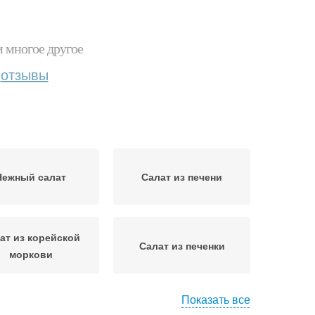
и многое другое
отзывы
Нежный салат
Салат из печени
ат из корейской
Салат из печенки
моркови
Показать все
здничный салат
Салат из свиной печени