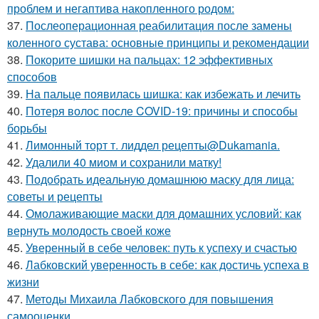
проблем и негаптива накопленного родом:
37.
Послеоперационная реабилитация после замены
коленного сустава: основные принципы и рекомендации
38.
Покорите шишки на пальцах: 12 эффективных
способов
39.
На пальце появилась шишка: как избежать и лечить
40.
Потеря волос после COVID-19: причины и способы
борьбы
41.
Лимонный торт т. лиддел рецепты@Dukamania.
42.
Удалили 40 миом и сохранили матку!
43.
Подобрать идеальную домашнюю маску для лица:
советы и рецепты
44.
Омолаживающие маски для домашних условий: как
вернуть молодость своей коже
45.
Уверенный в себе человек: путь к успеху и счастью
46.
Лабковский уверенность в себе: как достичь успеха в
жизни
47.
Методы Михаила Лабковского для повышения
самооценки