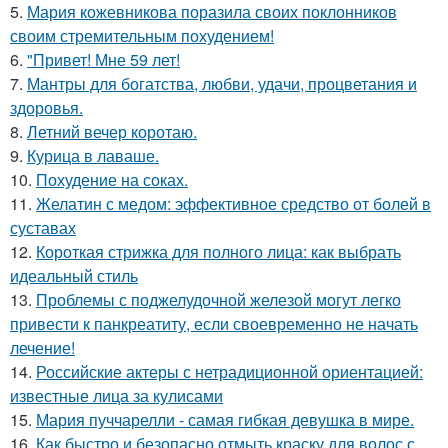
5.
Мария кожевникова поразила своих поклонников
своим стремительным похудением!
6.
"Привет! Мне 59 лет!
7.
Мантры для богатства, любви, удачи, процветания и
здоровья.
8.
Летний вечер коротаю.
9.
Курица в лаваше.
10.
Похудение на соках.
11.
Желатин с медом: эффективное средство от болей в
суставах
12.
Короткая стрижка для полного лица: как выбрать
идеальный стиль
13.
Проблемы с поджелудочной железой могут легко
привести к панкреатиту, если своевременно не начать
лечение!
14.
Российские актеры с нетрадиционной ориентацией:
известные лица за кулисами
15.
Мария пуччарелли - самая гибкая девушка в мире.
16.
Как быстро и безопасно отмыть краску для волос с