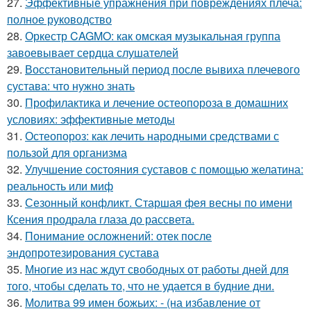
27.
Эффективные упражнения при повреждениях плеча:
полное руководство
28.
Оркестр CAGMO: как омская музыкальная группа
завоевывает сердца слушателей
29.
Восстановительный период после вывиха плечевого
сустава: что нужно знать
30.
Профилактика и лечение остеопороза в домашних
условиях: эффективные методы
31.
Остеопороз: как лечить народными средствами с
пользой для организма
32.
Улучшение состояния суставов с помощью желатина:
реальность или миф
33.
Сезонный конфликт. Старшая фея весны по имени
Ксения продрала глаза до рассвета.
34.
Понимание осложнений: отек после
эндопротезирования сустава
35.
Многие из нас ждут свободных от работы дней для
того, чтобы сделать то, что не удается в будние дни.
36.
Молитва 99 имен божьих: - (на избавление от