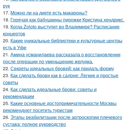
рук
17.
Можно ли на диете есть макароны?
18.
Горячая как бабушкины пирожки Кристина хендрикс.
19.
Когда Zoloto выступит во Владимире? Расписание
концертов
20.
Какие уникальные библиотеки и культурные центры
есть в Уфе
21.
Амина усманилаева рассказала о восстановлении
после операции по уменьшению желудка.
22.
Секреты идеальных бровей: как придать форму
23.
Как сделать брови как в салоне: Легкие и простые
советы
24.
Как сделать идеальные брови: советы и
рекомендации
25.
Какие основные достопримечательности Москвы
рекомендуют посетить туристам
26.
Этапы реабилитации после артроскопии плечевого
сустава: полное руководство