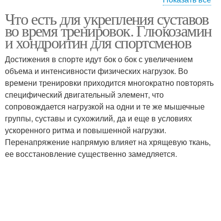
Что есть для укрепления суставов
Питание в помощь
Полезное питание
во время тренировок. Глюкозамин
и хондроитин для спортсменов
Достижения в спорте идут бок о бок с увеличением
Питание перед
объема и интенсивности физических нагрузок. Во
Питание для девушек
соревнованиями
времени тренировки приходится многократно повторять
специфический двигательный элемент, что
сопровождается нагрузкой на одни и те же мышечные
группы, суставы и сухожилий, да и еще в условиях
Питание для
Питание перед бикини
ускоренного ритма и повышенной нагрузки.
кроссфитера
Перенапряжение напрямую влияет на хрящевую ткань,
ее восстановление существенно замедляется.
Спортивные добавки
Питания в кроссфите