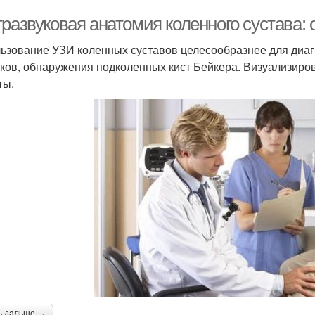
тразвуковая анатомия коленного сустава:
ьзование УЗИ коленных суставов целесообразнее для диагн
ков, обнаружения подколенных кист Бейкера. Визуализиров
ты.
ь дальше →