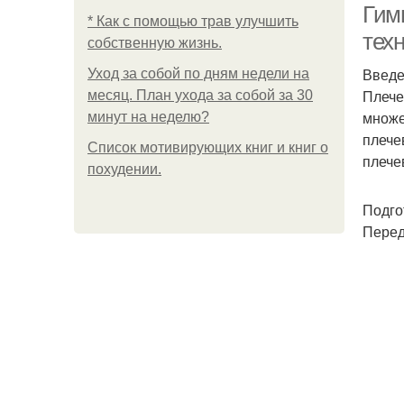
Гим
* Как с помощью трав улучшить
тех
собственную жизнь.
Введ
Уход за собой по дням недели на
Плече
месяц. План ухода за собой за 30
множе
минут на неделю?
плече
Список мотивирующих книг и книг о
плече
похудении.
Подго
Перед