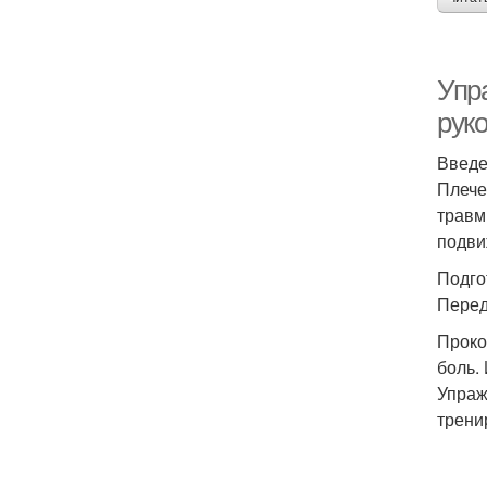
Упр
рук
Введ
Плече
травм
подви
Подго
Перед
Проко
боль.
Упраж
трени