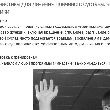
настика для лечения плечевого сустава:
ники
ение
вой сустав — один из самых подвижных и уязвимых суставо
ство функций, включая вращение, сгибание и разгибание р
вой сустав часто подвергается травмам, воспалениям и де
вого сустава является эффективным методом лечения и про
товка к тренировкам
 началом любой программы гимнастики важно убедиться, что