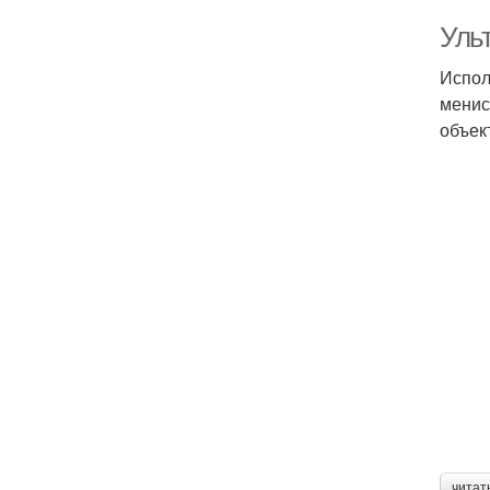
Уль
Испол
менис
объек
читат