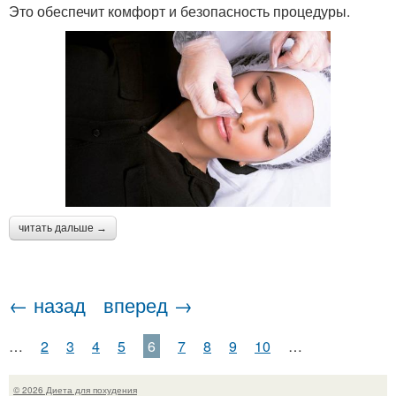
Это обеспечит комфорт и безопасность процедуры.
читать дальше →
← назад
вперед →
…
2
3
4
5
6
7
8
9
10
…
© 2026 Диета для похудения