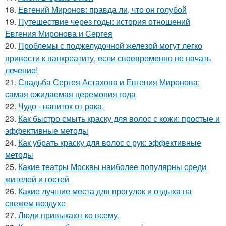
18.
Евгений Миронов: правда ли, что он голубой
19.
Путешествие через годы: история отношений
Евгения Миронова и Сергея
20.
Проблемы с поджелудочной железой могут легко
привести к панкреатиту, если своевременно не начать
лечение!
21.
Свадьба Сергея Астахова и Евгения Миронова:
самая ожидаемая церемония года
22.
Чудо - напиток от рака.
23.
Как быстро смыть краску для волос с кожи: простые и
эффективные методы
24.
Как убрать краску для волос с рук: эффективные
методы
25.
Какие театры Москвы наиболее популярны среди
жителей и гостей
26.
Какие лучшие места для прогулок и отдыха на
свежем воздухе
27.
Люди привыкают ко всему.