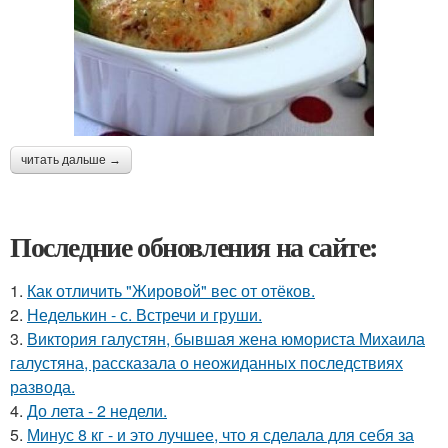
читать дальше →
Последние обновления на сайте:
1.
Как отличить "Жировой" вес от отёков.
2.
Неделькин - с. Встречи и груши.
3.
Виктория галустян, бывшая жена юмориста Михаила
галустяна, рассказала о неожиданных последствиях
развода.
4.
До лета - 2 недели.
5.
Минус 8 кг - и это лучшее, что я сделала для себя за