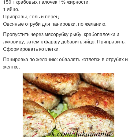
150 г крабовых палочек 1% жирности.
Диетические котлеты
Куриные котлеты
1 яйцо.
Приправы, соль и перец.
Овсяные отруби для панировки, по желанию.
Пропустить через мясорубку рыбу, крабопалочки и
Котлеты с крабовыми
Классические котлеты
луковицу, затем к фаршу добавить яйцо. Приправить.
палочками
Сформировать котлетки.
Панировка по желанию: обвалять котлетки в отрубях и
желтке.