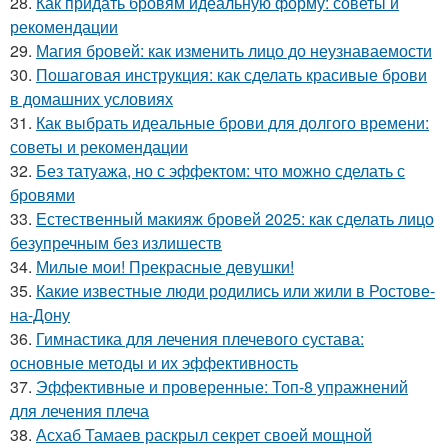
28.
Как придать бровям идеальную форму: советы и
рекомендации
29.
Магия бровей: как изменить лицо до неузнаваемости
30.
Пошаговая инструкция: как сделать красивые брови
в домашних условиях
31.
Как выбрать идеальные брови для долгого времени:
советы и рекомендации
32.
Без татуажа, но с эффектом: что можно сделать с
бровями
33.
Естественный макияж бровей 2025: как сделать лицо
безупречным без излишеств
34.
Милые мои! Прекрасные девушки!
35.
Какие известные люди родились или жили в Ростове-
на-Дону
36.
Гимнастика для лечения плечевого сустава:
основные методы и их эффективность
37.
Эффективные и проверенные: Топ-8 упражнений
для лечения плеча
38.
Асхаб Тамаев раскрыл секрет своей мощной