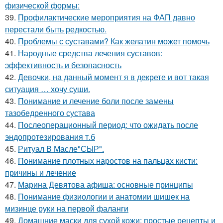
физической формы:
39.
Профилактические мероприятия на ФАП давно
перестали быть редкостью.
40.
Проблемы с суставами? Как желатин может помочь
41.
Народные средства лечения суставов:
эффективность и безопасность
42.
Девочки, на данный момент я в декрете и вот такая
ситуация … хочу суши.
43.
Понимание и лечение боли после замены
тазобедренного сустава
44.
Послеоперационный период: что ожидать после
эндопротезирования т.б
45.
Ритуал В Масле"СЫР".
46.
Понимание плотных наростов на пальцах кисти:
причины и лечение
47.
Марина Девятова афиша: основные принципы
48.
Понимание физиологии и анатомии шишек на
мизинце руки на первой фаланги
49.
Домашние маски для сухой кожи: простые рецепты и