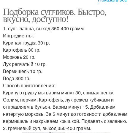
Подборка супчиков. Быстро,
диета для беременных
диета на каждый день
вкусно, доступно!
1. cуп - лапша, выход 350-400 грамм.
Ингредиенты:
Куриная грудка 30 гр.
диета для ленивых
диета для мужчин
Картофель 30 гр.
Морковь 20 гр.
Лук репчатый 10 гр.
Вермишель 10 гр.
эффективные диеты
Вода 300 гр.
Способ приготовления:
Куриную грудку мы варим минут 30, снимая пенку.
Солим, перчим. Картофель, лук режем кубиками и
отправляем в бульон. Варим минут 15. Добавляем
натертую морковь. За 5 минут до готовности добавляем
вермишель и накрываем крышкой. Подавать с зеленью.
2. гречневый суп, выход 350-400 грамм.