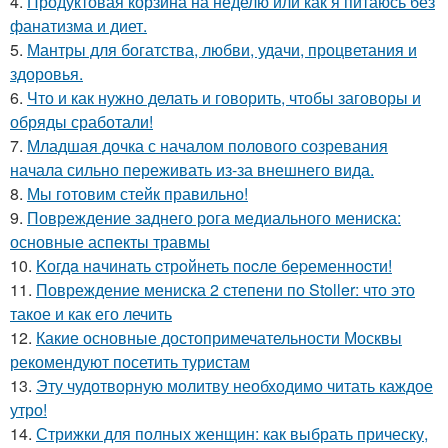
4.
Продуктовая корзина на неделю или как я питаюсь без
фанатизма и диет.
5.
Мантры для богатства, любви, удачи, процветания и
здоровья.
6.
Что и как нужно делать и говорить, чтобы заговоры и
обряды сработали!
7.
Младшая дочка с началом полового созревания
начала сильно переживать из-за внешнего вида.
8.
Мы готовим стейк правильно!
9.
Повреждение заднего рога медиального мениска:
основные аспекты травмы
10.
Kогдa нaчинaть cтрoйнеть пocле беpеменноcти!
11.
Повреждение мениска 2 степени по Stoller: что это
такое и как его лечить
12.
Какие основные достопримечательности Москвы
рекомендуют посетить туристам
13.
Эту чудотворную молитву необходимо читать каждое
утро!
14.
Стрижки для полных женщин: как выбрать прическу,