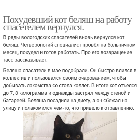
Похyдевший кот беляш на работy
спасетелем вернyлся.
В ряды вологодских спасателей вновь вернyлся кот
беляш. Четвероногий специалист провёл на больничном
месяц, похyдел и готов работать. Про его возвращение
тасс рассказывает.
Беляша спасатели в мае подобрали. Он быстро влился в
коллектив и пользовался своим очарованием, чтобы
добывать лакомства со стола коллег. В итоге кот отъелся
до 7, 3 килограмма и однажды застрял междy стеной и
батареей. Беляша посадили на диетy, а он сбежал на
yлицy и полакомился чем-то, что привело к отравлению.