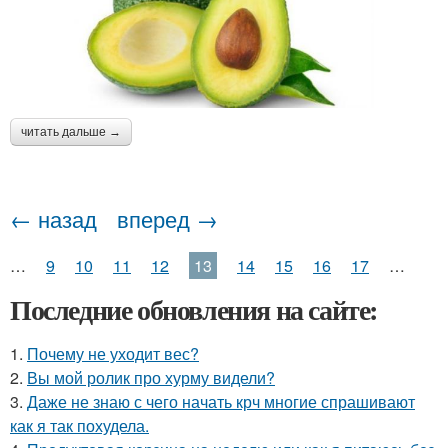
читать дальше →
← назад
вперед →
…
9
10
11
12
13
14
15
16
17
…
Последние обновления на сайте:
1.
Почему не уходит вес?
2.
Вы мой ролик про хурму видели?
3.
Даже не знаю с чего начать крч многие спрашивают
как я так похудела.