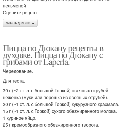
пельменей
Оцените рецепт
читать дальше →
Пицца по Дюкану рецепты в
духовке. Пицца по Дюкану с
грибами от Laperla.
Чередование.
Для теста.
30 г (~2 ст. л. с большой Горкой) овсяных отрубей
неженка (муки или порошка из овсяных отрубей).
20 г (~1 ст. л. с большой Горкой) кукурузного крахмала.
15 г (~1 ст. л. с Горкой) сухого обезжиренного молока.
1 куриное яйцо.
25 г кремообразного обезжиренного творога.