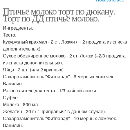
Птичье молоко торт по дюкану.
торт по дюкану
Рулет по дюкану
Торт по ДД птичье молоко.
Ингредиенты.
Тесто.
Кукурузный крахмал - 2 ст. Ложки ( = 2 продукта из списка
Кухня по дюкану
Пирог по дюкану
дополнительных).
Сухое обезжиренное молоко - 2 ст. Ложки (=2/3 продукта
из списка дополнительных).
Яйца - 3 шт. (или 2 крупных).
Сахарозаменитель "Фитпарад" - 6 мерных ложечек.
Ванилин.
Разрыхлитель для теста - 1/3 чайной ложки.
Суфле.
Молоко - 800 мл.
Желатин - 20 г ( "Приправыч" в данном случае).
Сахарозаменитель "Фитпарад" - 10 мерных ложечек.
Ванилин.