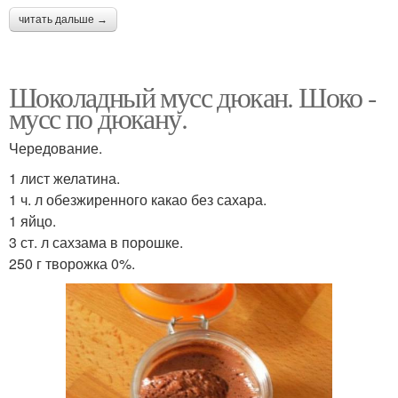
читать дальше →
Шоколадный мусс дюкан. Шоко -
мусс по дюкану.
Чередование.
1 лист желатина.
1 ч. л обезжиренного какао без сахара.
1 яйцо.
3 ст. л сахзама в порошке.
250 г творожка 0%.