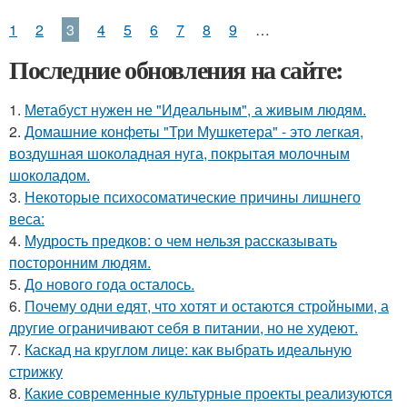
1
2
3
4
5
6
7
8
9
…
Последние обновления на сайте:
1.
Метабуст нужен не "Идеальным", а живым людям.
2.
Домашние конфеты "Три Мушкетера" - это легкая,
воздушная шоколадная нуга, покрытая молочным
шоколадом.
3.
Некоторые психосоматические причины лишнего
веса:
4.
Мудрость предков: о чем нельзя рассказывать
посторонним людям.
5.
До нового года осталось.
6.
Почему одни едят, что хотят и остаются стройными, а
другие ограничивают себя в питании, но не худеют.
7.
Каскад на круглом лице: как выбрать идеальную
стрижку
8.
Какие современные культурные проекты реализуются