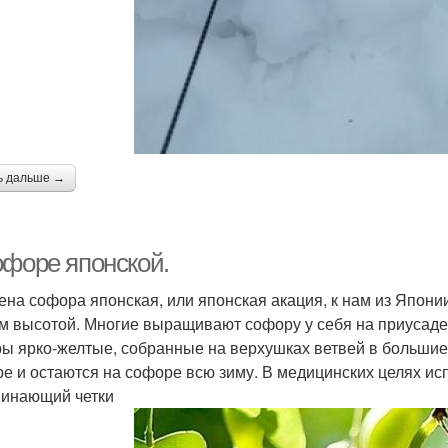
ь дальше →
офоре японской.
ена софора японская, или японская акация, к нам из Япони
 м высотой. Многие выращивают софору у себя на приусадеб
ы ярко-желтые, собранные на верхушках ветвей в большие 
ре и остаются на софоре всю зиму. В медицинских целях ис
инающий четки