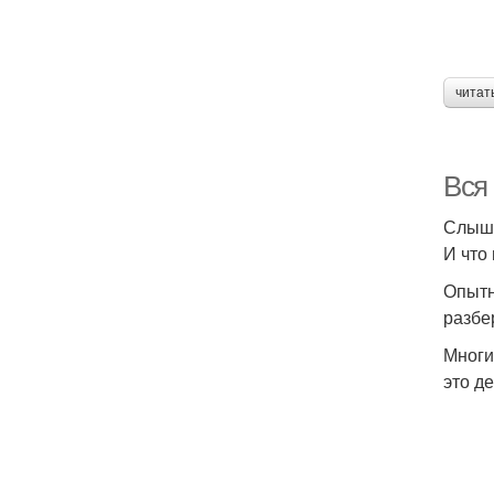
читат
Вся
Слыша
И что
Опытн
разбер
Многи
это д