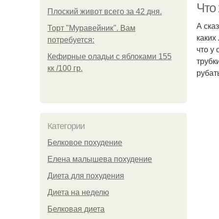
Что 
Плоский живот всего за 42 дня.
А ска
Торт "Муравейник". Вам
каких
потребуется:
что у
Кефирные оладьи с яблоками 155
трубк
кк /100 гр.
рубат
Категории
Белковое похудение
Елена малышева похудение
Диета для похудения
Диета на неделю
Белковая диета