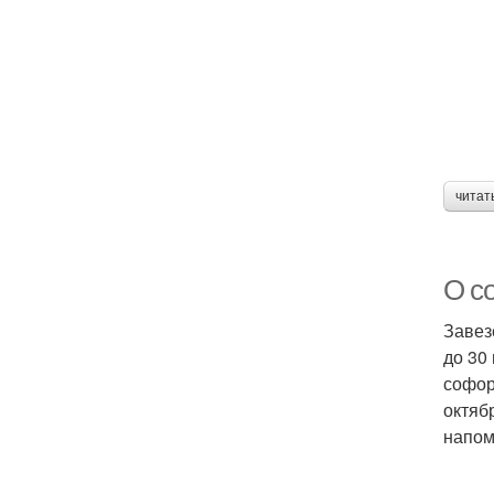
читат
О с
Завез
до 30
софор
октяб
напом