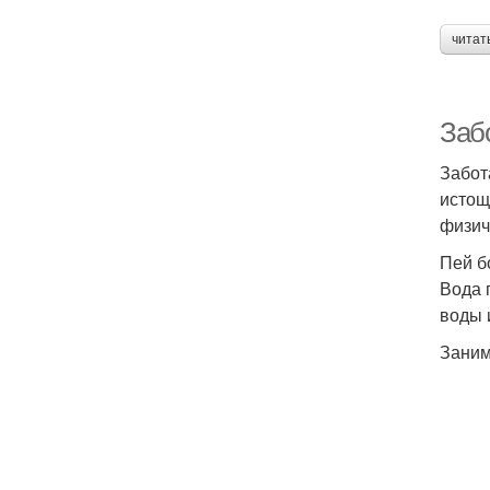
читат
Забо
Забот
истощ
физич
Пей б
Вода 
воды 
Заним